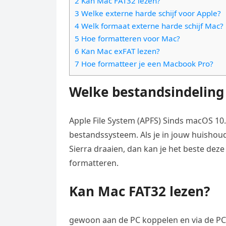
2 Kan Mac FAT32 lezen?
e
t
l
3 Welke externe harde schijf voor Apple?
e
n
s
4 Welk formaat externe harde schijf Mac?
e
l
g
5 Hoe formatteren voor Mac?
A
g
e
e
6 Kan Mac exFAT lezen?
p
r
n
7 Hoe formatteer je een Macbook Pro?
r
p
a
Welke bestandsindeling
m
Apple File System (APFS) Sinds macOS 10.
bestandssysteem. Als je in jouw huishoud
Sierra draaien, dan kan je het beste deze
formatteren.
Kan Mac FAT32 lezen?
gewoon aan de PC koppelen en via de PC f