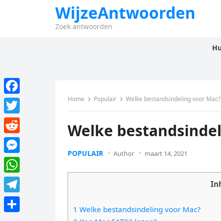
WijzeAntwoorden
Zoek antwoorden
Hu
Home
Populair
Welke bestandsindeling voor Mac?
F
a
T
Welke bestandsindel
c
w
R
e
i
POPULAIR
Author
maart 14, 2021
e
M
b
t
d
e
o
W
t
In
d
s
o
h
e
T
i
s
1 Welke bestandsindeling voor Mac?
k
a
r
e
t
D