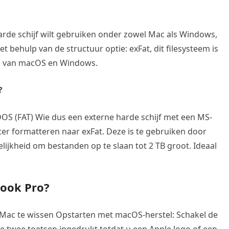
arde schijf wilt gebruiken onder zowel Mac als Windows,
 behulp van de structuur optie: exFat, dit filesysteem is
es van macOS en Windows.
?
DOS (FAT) Wie dus een externe harde schijf met een MS-
ter formatteren naar exFat. Deze is te gebruiken door
ijkheid om bestanden op te slaan tot 2 TB groot. Ideaal
book Pro?
ac te wissen Opstarten met macOS-herstel: Schakel de
e twee toetsen ingedrukt totdat u een Apple logo of een