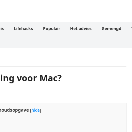
is
Lifehacks
Populair
Het advies
Gemengd
ing voor Mac?
houdsopgave
[
hide
]