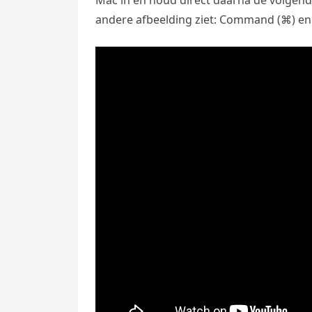
andere afbeelding ziet: Command (⌘) en