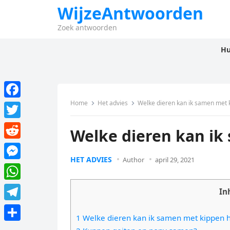
WijzeAntwoorden
Zoek antwoorden
Hu
Home
Het advies
Welke dieren kan ik samen met
F
a
T
Welke dieren kan i
c
w
R
e
i
HET ADVIES
Author
april 29, 2021
e
M
b
t
d
e
o
W
t
In
d
s
o
h
e
T
i
s
1 Welke dieren kan ik samen met kippen
k
a
r
e
t
D