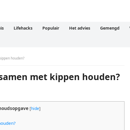
is
Lifehacks
Populair
Het advies
Gemengd
 kippen houden?
k samen met kippen houden?
houdsopgave
[
hide
]
 houden?