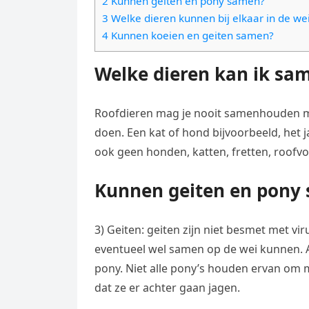
2 Kunnen geiten en pony samen?
e
t
l
3 Welke dieren kunnen bij elkaar in de we
e
n
s
4 Kunnen koeien en geiten samen?
e
l
g
A
g
e
Welke dieren kan ik sa
e
p
r
n
r
p
a
Roofdieren mag je nooit samenhouden met 
m
doen. Een kat of hond bijvoorbeeld, het jac
ook geen honden, katten, fretten, roofvo
Kunnen geiten en pony
3) Geiten: geiten zijn niet besmet met v
eventueel wel samen op de wei kunnen. A
pony. Niet alle pony’s houden ervan om m
dat ze er achter gaan jagen.