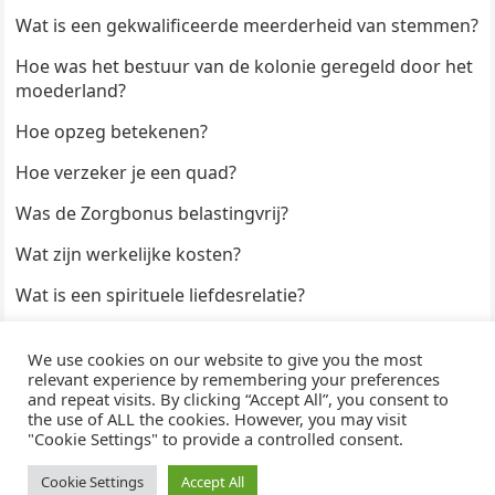
Wat is een gekwalificeerde meerderheid van stemmen?
Hoe was het bestuur van de kolonie geregeld door het
moederland?
Hoe opzeg betekenen?
Hoe verzeker je een quad?
Was de Zorgbonus belastingvrij?
Wat zijn werkelijke kosten?
Wat is een spirituele liefdesrelatie?
Hoe kun je een formulier digitaal ondertekenen?
We use cookies on our website to give you the most
Hoe duur zijn Keukendeurtjes?
relevant experience by remembering your preferences
and repeat visits. By clicking “Accept All”, you consent to
the use of ALL the cookies. However, you may visit
"Cookie Settings" to provide a controlled consent.
© 2026
WijzeAntwoorden
- Thema door
WPEnjoy
· Aangedreven door
WordPress
Cookie Settings
Accept All