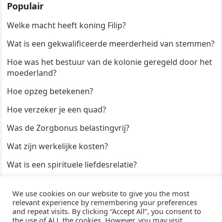
Populair
Welke macht heeft koning Filip?
Wat is een gekwalificeerde meerderheid van stemmen?
Hoe was het bestuur van de kolonie geregeld door het
moederland?
Hoe opzeg betekenen?
Hoe verzeker je een quad?
Was de Zorgbonus belastingvrij?
Wat zijn werkelijke kosten?
Wat is een spirituele liefdesrelatie?
Hoe kun je een formulier digitaal ondertekenen?
We use cookies on our website to give you the most
Hoe duur zijn Keukendeurtjes?
relevant experience by remembering your preferences
and repeat visits. By clicking “Accept All”, you consent to
the use of ALL the cookies. However, you may visit