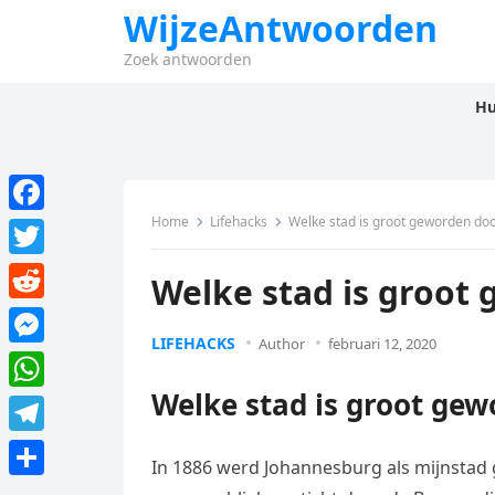
WijzeAntwoorden
Zoek antwoorden
Hu
Home
Lifehacks
Welke stad is groot geworden do
F
a
T
Welke stad is groot
c
w
R
e
i
LIFEHACKS
Author
februari 12, 2020
e
M
b
t
d
e
Welke stad is groot ge
o
W
t
d
s
o
h
e
T
i
s
In 1886 werd Johannesburg als mijnstad g
k
a
r
e
t
D