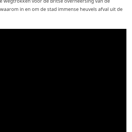
ie wegtrokken voor de Britse overheersing van de
 waarom in en om de stad immense heuvels afval uit de