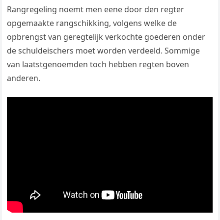
Rangregeling noemt men eene door den regter
opgemaakte rangschikking, volgens welke de
opbrengst van geregtelijk verkochte goederen onder
de schuldeischers moet worden verdeeld. Sommige
van laatstgenoemden toch hebben regten boven
anderen.