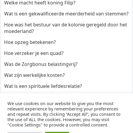
Welke macht heeft koning Filip?
Wat is een gekwalificeerde meerderheid van stemmen?
Hoe was het bestuur van de kolonie geregeld door het
moederland?
Hoe opzeg betekenen?
Hoe verzeker je een quad?
Was de Zorgbonus belastingvrij?
Wat zijn werkelijke kosten?
Wat is een spirituele liefdesrelatie?
Hoe kun je een formulier digitaal ondertekenen?
We use cookies on our website to give you the most
Hoe duur zijn Keukendeurtjes?
relevant experience by remembering your preferences
and repeat visits. By clicking “Accept All”, you consent to
the use of ALL the cookies. However, you may visit
"Cookie Settings" to provide a controlled consent.
© 2026
WijzeAntwoorden
- Thema door
WPEnjoy
· Aangedreven door