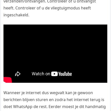
verzenden/ontvangen. Controleer of u ontvangst
heeft. Controleer of u de vliegtuigmodus heeft
ingeschakeld.
Wanneer je internet dus wegvalt kan je gewoon
berichten blijven sturen en zodra het internet terug is
doet WhatsApp de rest. Eerder moest je dit handmatig