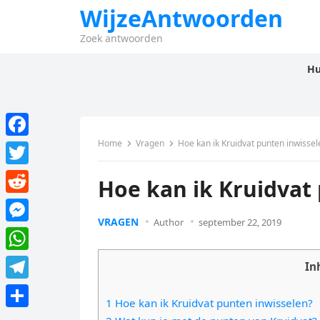
WijzeAntwoorden
Zoek antwoorden
Hu
Home
Vragen
Hoe kan ik Kruidvat punten inwissel
F
a
T
Hoe kan ik Kruidvat
c
w
R
e
i
VRAGEN
Author
september 22, 2019
e
M
b
t
d
e
o
W
t
In
d
s
o
h
e
T
i
s
1 Hoe kan ik Kruidvat punten inwisselen?
k
a
r
e
t
D