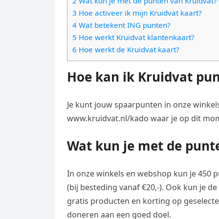
2 Wat kun je met de punten van Kruidvat?
e
t
l
3 Hoe activeer ik mijn Kruidvat kaart?
e
n
s
4 Wat betekent ING punten?
e
l
g
5 Hoe werkt Kruidvat klantenkaart?
A
g
e
e
6 Hoe werkt de Kruidvat kaart?
p
r
n
r
p
a
Hoe kan ik Kruidvat pun
m
Je kunt jouw spaarpunten in onze winkels 
www.kruidvat.nl/kado waar je op dit mom
Wat kun je met de punt
In onze winkels en webshop kun je 450 p
(bij besteding vanaf €20,-). Ook kun je
gratis producten en korting op geselect
doneren aan een goed doel.