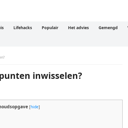
is
Lifehacks
Populair
Het advies
Gemengd
en?
 punten inwisselen?
houdsopgave
[
hide
]