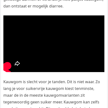
dan ontstaat er mogelijk diarree.
Kauwgom is slecht voor je tanden. Dit is niet waar. Zo
lang je voor suikervrije kauwgom kiest tenminste,
maar de in de meeste kauwgomvarianten zit
tegenwoordig geen suiker meer. Kauwgom kan zelfs