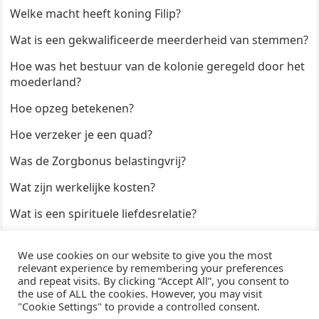
Welke macht heeft koning Filip?
Wat is een gekwalificeerde meerderheid van stemmen?
Hoe was het bestuur van de kolonie geregeld door het
moederland?
Hoe opzeg betekenen?
Hoe verzeker je een quad?
Was de Zorgbonus belastingvrij?
Wat zijn werkelijke kosten?
Wat is een spirituele liefdesrelatie?
Hoe kun je een formulier digitaal ondertekenen?
We use cookies on our website to give you the most
Hoe duur zijn Keukendeurtjes?
relevant experience by remembering your preferences
and repeat visits. By clicking “Accept All”, you consent to
the use of ALL the cookies. However, you may visit
"Cookie Settings" to provide a controlled consent.
© 2026
WijzeAntwoorden
- Thema door
WPEnjoy
· Aangedreven door