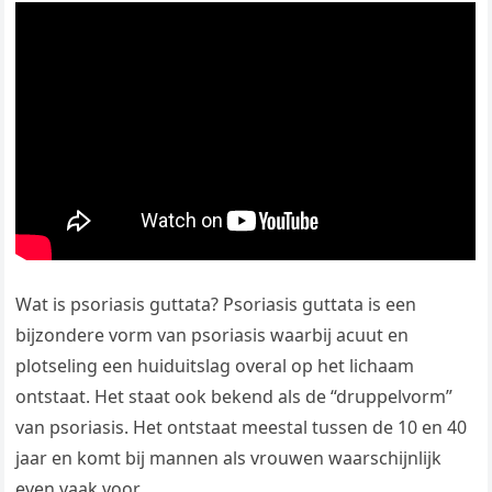
Wat is psoriasis guttata? Psoriasis guttata is een
bijzondere vorm van psoriasis waarbij acuut en
plotseling een huiduitslag overal op het lichaam
ontstaat. Het staat ook bekend als de “druppelvorm”
van psoriasis. Het ontstaat meestal tussen de 10 en 40
jaar en komt bij mannen als vrouwen waarschijnlijk
even vaak voor.