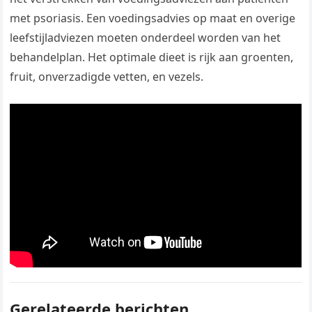
met psoriasis. Een voedingsadvies op maat en overige
leefstijladviezen moeten onderdeel worden van het
behandelplan. Het optimale dieet is rijk aan groenten,
fruit, onverzadigde vetten, en vezels.
Gerelateerde berichten