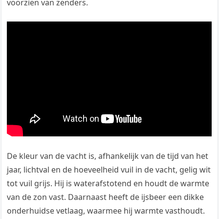
voorzien van zenders.
De kleur van de vacht is, afhankelijk van de tijd van het
jaar, lichtval en de hoeveelheid vuil in de vacht, gelig wit
tot vuil grijs. Hij is waterafstotend en houdt de warmte
van de zon vast. Daarnaast heeft de ijsbeer een dikke
onderhuidse vetlaag, waarmee hij warmte vasthoudt.