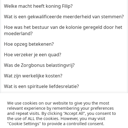
Welke macht heeft koning Filip?
Wat is een gekwalificeerde meerderheid van stemmen?
Hoe was het bestuur van de kolonie geregeld door het
moederland?
Hoe opzeg betekenen?
Hoe verzeker je een quad?
Was de Zorgbonus belastingvrij?
Wat zijn werkelijke kosten?
Wat is een spirituele liefdesrelatie?
Hoe kun je een formulier digitaal ondertekenen?
We use cookies on our website to give you the most
Hoe duur zijn Keukendeurtjes?
relevant experience by remembering your preferences
and repeat visits. By clicking “Accept All”, you consent to
the use of ALL the cookies. However, you may visit
"Cookie Settings" to provide a controlled consent.
© 2026
WijzeAntwoorden
- Thema door
WPEnjoy
· Aangedreven door