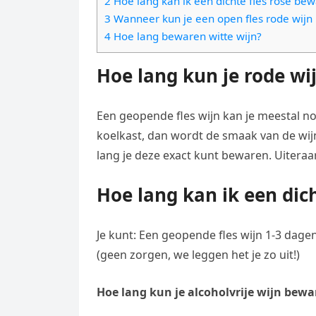
2 Hoe lang kan ik een dichte fles rose be
e
t
l
3 Wanneer kun je een open fles rode wij
e
n
s
4 Hoe lang bewaren witte wijn?
e
l
g
A
g
e
Hoe lang kun je rode w
e
p
r
n
r
p
a
Een geopende fles wijn kan je meestal n
m
koelkast, dan wordt de smaak van de wij
lang je deze exact kunt bewaren. Uiteraar
Hoe lang kan ik een dic
Je kunt: Een geopende fles wijn 1-3 dag
(geen zorgen, we leggen het je zo uit!)
Hoe lang kun je alcoholvrije wijn bew