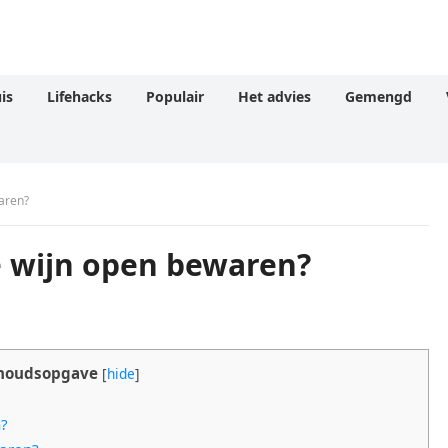
is
Lifehacks
Populair
Het advies
Gemengd
aren?
e wijn open bewaren?
houdsopgave
[
hide
]
n?