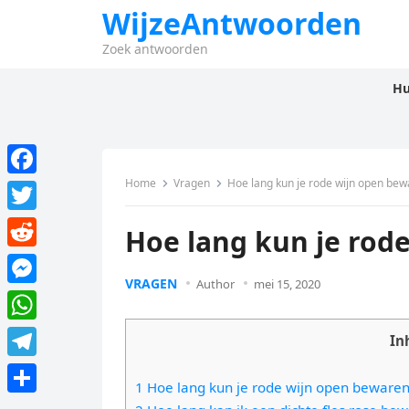
WijzeAntwoorden
Zoek antwoorden
Hu
Home
Vragen
Hoe lang kun je rode wijn open bew
F
a
T
Hoe lang kun je rod
c
w
R
e
i
VRAGEN
Author
mei 15, 2020
e
M
b
t
d
e
o
W
t
In
d
s
o
h
e
T
i
s
1 Hoe lang kun je rode wijn open beware
k
a
r
e
t
D