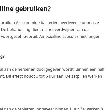
lline gebruiken?
ebruiken Als sommige bacteriën overleven, kunnen ze
. De behandeling dient na het verdwijnen van de
oortgezet. Gebruik Amoxicilline capsules niet langer
mg?
aal aan de hersenen doorgegeven wordt. Binnen een half
. Dit effect houdt 3 tot 6 uur aan. De zetpillen werken
nel dan de tabletten, ongeveer binnen 1 uur. Ze werken 8