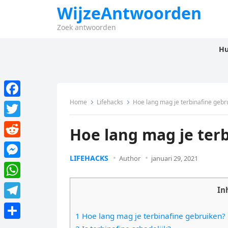
WijzeAntwoorden
Zoek antwoorden
Hu
Home
Lifehacks
Hoe lang mag je terbinafine gebr
F
a
T
Hoe lang mag je ter
c
w
R
e
i
LIFEHACKS
Author
januari 29, 2021
e
M
b
t
d
e
o
W
t
In
d
s
o
h
e
T
i
s
1 Hoe lang mag je terbinafine gebruiken?
k
a
r
e
t
D