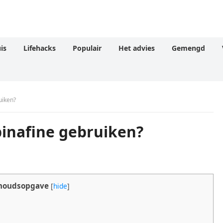
is
Lifehacks
Populair
Het advies
Gemengd
uiken?
binafine gebruiken?
houdsopgave
[
hide
]