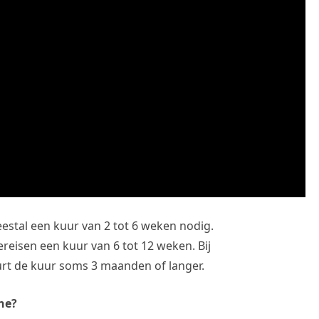
estal een kuur van 2 tot 6 weken nodig.
reisen een kuur van 6 tot 12 weken. Bij
rt de kuur soms 3 maanden of langer.
ne?