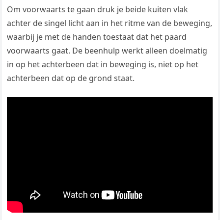
Om voorwaarts te gaan druk je beide kuiten vlak
achter de singel licht aan in het ritme van de beweging,
waarbij je met de handen toestaat dat het paard
voorwaarts gaat. De beenhulp werkt alleen doelmatig
in op het achterbeen dat in beweging is, niet op het
achterbeen dat op de grond staat.