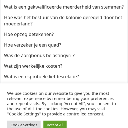
Wat is een gekwalificeerde meerderheid van stemmen?
Hoe was het bestuur van de kolonie geregeld door het
moederland?
Hoe opzeg betekenen?
Hoe verzeker je een quad?
Was de Zorgbonus belastingvrij?
Wat zijn werkelijke kosten?
Wat is een spirituele liefdesrelatie?
Hoe kun je een formulier digitaal ondertekenen?
We use cookies on our website to give you the most
Hoe duur zijn Keukendeurtjes?
relevant experience by remembering your preferences
and repeat visits. By clicking “Accept All”, you consent to
the use of ALL the cookies. However, you may visit
"Cookie Settings" to provide a controlled consent.
© 2026
WijzeAntwoorden
- Thema door
WPEnjoy
· Aangedreven door
WordPress
Cookie Settings
Accept All