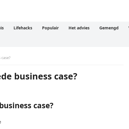
is
Lifehacks
Populair
Het advies
Gemengd
 case?
de business case?
business case?
e