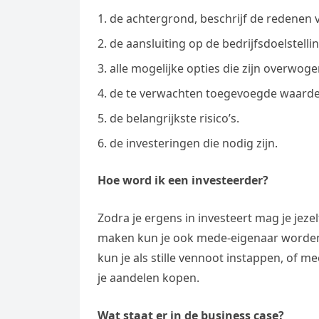
e
t
l
de achtergrond, beschrijf de redenen v
e
n
s
e
de aansluiting op de bedrijfsdoelstelli
l
g
A
g
e
alle mogelijke opties die zijn overwoge
e
p
r
n
de te verwachten toegevoegde waarde 
r
p
a
de belangrijkste risico’s.
m
de investeringen die nodig zijn.
Hoe word ik een investeerder?
Zodra je ergens in investeert mag je jezel
maken kun je ook mede-eigenaar worden.
kun je als stille vennoot instappen, of
je aandelen kopen.
Wat staat er in de business case?