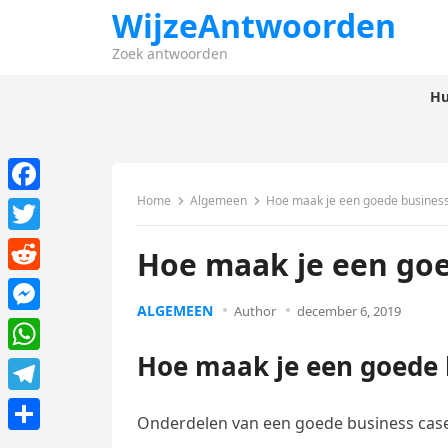
WijzeAntwoorden
Zoek antwoorden
Hu
Home
Algemeen
Hoe maak je een goede business
F
a
T
Hoe maak je een goe
c
w
R
e
i
ALGEMEEN
Author
december 6, 2019
e
M
b
t
d
e
Hoe maak je een goede 
o
W
t
d
s
o
h
e
T
i
s
Onderdelen van een goede business cas
k
a
r
e
t
D