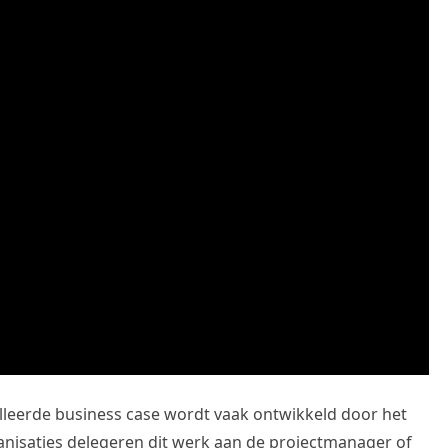
illeerde business case wordt vaak ontwikkeld door het
saties delegeren dit werk aan de projectmanager of