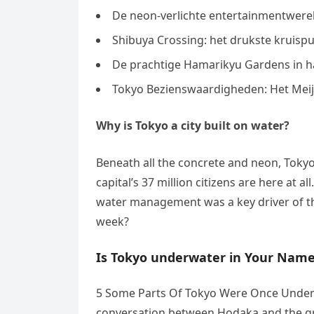
De neon-verlichte entertainmentwerel
Shibuya Crossing: het drukste kruispu
De prachtige Hamarikyu Gardens in ha
Tokyo Bezienswaardigheden: Het Meiji
Why is Tokyo a city built on water?
Beneath all the concrete and neon, Tokyo i
capital’s 37 million citizens are here at al
water management was a key driver of th
week?
Is Tokyo underwater in Your Nam
5 Some Parts Of Tokyo Were Once Underwa
conversation between Hodaka and the gr