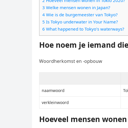
2 Hoeveel mensen wonen in Tokio 2020?
e
t
l
3 Welke mensen wonen in Japan?
e
n
s
4 Wie is de burgemeester van Tokyo?
e
l
g
5 Is Tokyo underwater in Your Name?
A
g
e
e
6 What happened to Tokyo’s waterways?
p
r
n
r
p
a
Hoe noem je iemand die
m
Woordherkomst en -opbouw
naamwoord
To
verkleinwoord
Hoeveel mensen wonen i