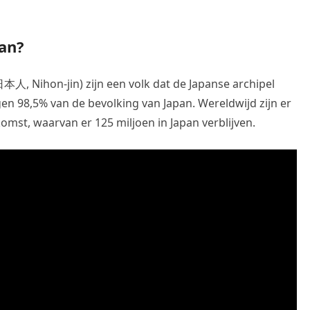
an?
本人, Nihon-jin) zijn een volk dat de Japanse archipel
 98,5% van de bevolking van Japan. Wereldwijd zijn er
mst, waarvan er 125 miljoen in Japan verblijven.