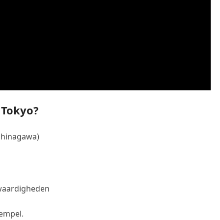
 Tokyo?
Shinagawa)
swaardigheden
empel.