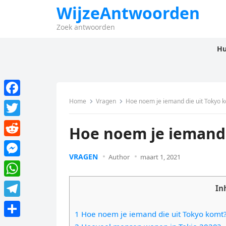
WijzeAntwoorden
Zoek antwoorden
Hu
Home
Vragen
Hoe noem je iemand die uit Tokyo 
F
a
T
Hoe noem je iemand 
c
w
R
e
i
VRAGEN
Author
maart 1, 2021
e
M
b
t
d
e
o
W
t
In
d
s
o
h
e
T
i
s
1 Hoe noem je iemand die uit Tokyo komt
k
a
r
e
t
D