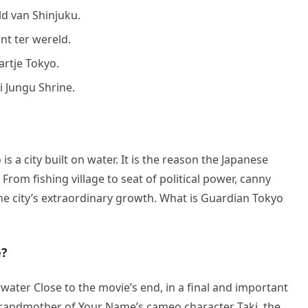
d van Shinjuku.
nt ter wereld.
rtje Tokyo.
 Jungu Shrine.
s a city built on water. It is the reason the Japanese
l. From fishing village to seat of political power, canny
e city’s extraordinary growth. What is Guardian Tokyo
e?
ter Close to the movie’s end, in a final and important
andmother of Your Name’s cameo character Taki, the