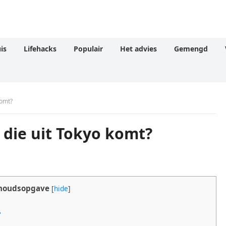
is
Lifehacks
Populair
Het advies
Gemengd
komt?
die uit Tokyo komt?
houdsopgave
[
hide
]
?