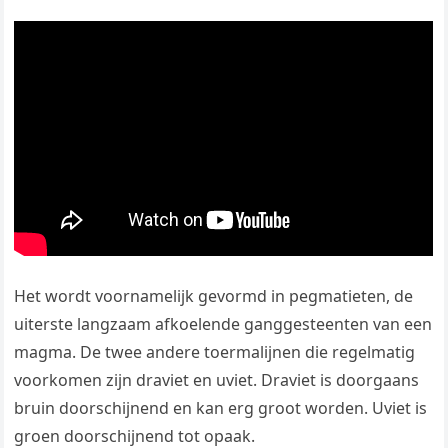
Het wordt voornamelijk gevormd in pegmatieten, de
uiterste langzaam afkoelende ganggesteenten van een
magma. De twee andere toermalijnen die regelmatig
voorkomen zijn draviet en uviet. Draviet is doorgaans
bruin doorschijnend en kan erg groot worden. Uviet is
groen doorschijnend tot opaak.