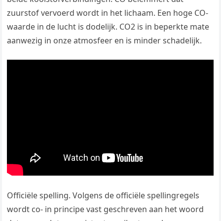
zuurstof vervoerd wordt in het lichaam. Een hoge CO-
waarde in de lucht is dodelijk. CO2 is in beperkte mate
aanwezig in onze atmosfeer en is minder schadelijk.
Officiële spelling. Volgens de officiële spellingregels
wordt co- in principe vast geschreven aan het woord