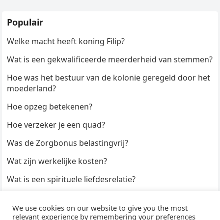
Populair
Welke macht heeft koning Filip?
Wat is een gekwalificeerde meerderheid van stemmen?
Hoe was het bestuur van de kolonie geregeld door het
moederland?
Hoe opzeg betekenen?
Hoe verzeker je een quad?
Was de Zorgbonus belastingvrij?
Wat zijn werkelijke kosten?
Wat is een spirituele liefdesrelatie?
Hoe kun je een formulier digitaal ondertekenen?
We use cookies on our website to give you the most
Hoe duur zijn Keukendeurtjes?
relevant experience by remembering your preferences