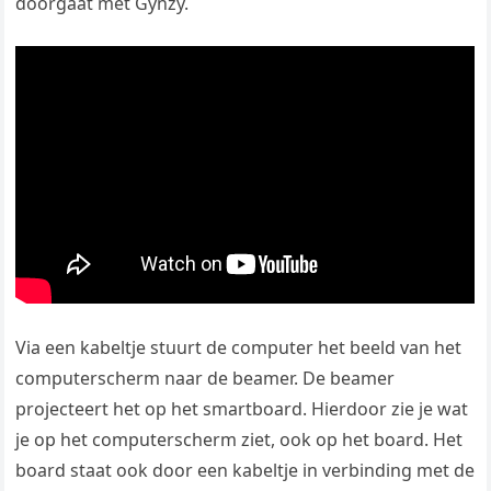
doorgaat met Gynzy.
Via een kabeltje stuurt de computer het beeld van het
computerscherm naar de beamer. De beamer
projecteert het op het smartboard. Hierdoor zie je wat
je op het computerscherm ziet, ook op het board. Het
board staat ook door een kabeltje in verbinding met de