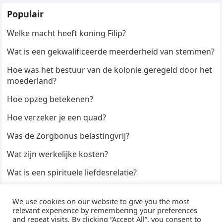
Populair
Welke macht heeft koning Filip?
Wat is een gekwalificeerde meerderheid van stemmen?
Hoe was het bestuur van de kolonie geregeld door het
moederland?
Hoe opzeg betekenen?
Hoe verzeker je een quad?
Was de Zorgbonus belastingvrij?
Wat zijn werkelijke kosten?
Wat is een spirituele liefdesrelatie?
Hoe kun je een formulier digitaal ondertekenen?
We use cookies on our website to give you the most
Hoe duur zijn Keukendeurtjes?
relevant experience by remembering your preferences
and repeat visits. By clicking “Accept All”, you consent to