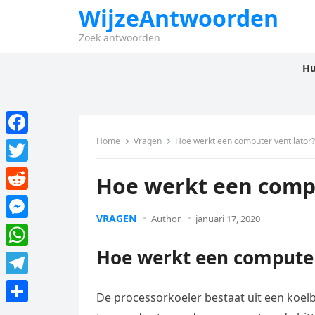
WijzeAntwoorden
Zoek antwoorden
Hu
Home
Vragen
Hoe werkt een computer ventilator?
F
a
T
Hoe werkt een compu
c
w
R
e
i
VRAGEN
Author
januari 17, 2020
e
M
b
t
d
e
Hoe werkt een computer
o
W
t
d
s
o
h
e
T
i
s
De processorkoeler bestaat uit een koelbl
k
a
r
e
t
D