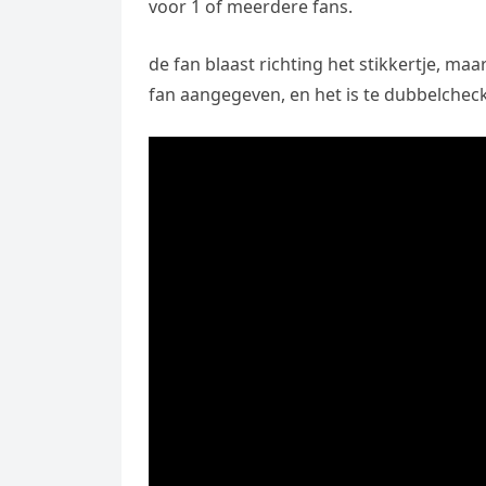
voor 1 of meerdere fans.
de fan blaast richting het stikkertje, ma
fan aangegeven, en het is te dubbelcheck