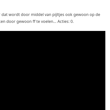
ar dat wordt door middel van pijltjes ook gewoon op de
en door gewoon ff te voelen… Acties: 0.