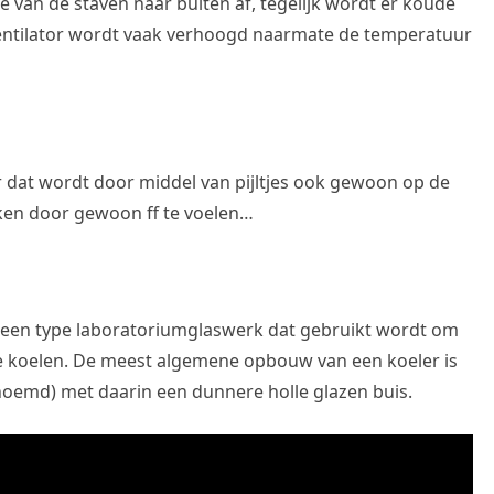
e van de staven naar buiten af, tegelijk wordt er koude
 ventilator wordt vaak verhoogd naarmate de temperatuur
ar dat wordt door middel van pijltjes ook gewoon op de
ken door gewoon ff te voelen…
s een type laboratoriumglaswerk dat gebruikt wordt om
te koelen. De meest algemene opbouw van een koeler is
noemd) met daarin een dunnere holle glazen buis.