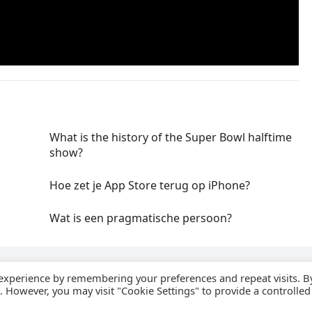
What is the history of the Super Bowl halftime
show?
Hoe zet je App Store terug op iPhone?
Wat is een pragmatische persoon?
 experience by remembering your preferences and repeat visits. B
s. However, you may visit "Cookie Settings" to provide a controlled
2026
WijzeAntwoorden
- Thema door
WPEnjoy
· Aangedreven door
WordPr