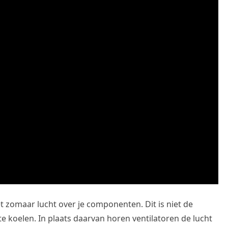
t zomaar lucht over je componenten. Dit is niet de
e koelen. In plaats daarvan horen ventilatoren de lucht