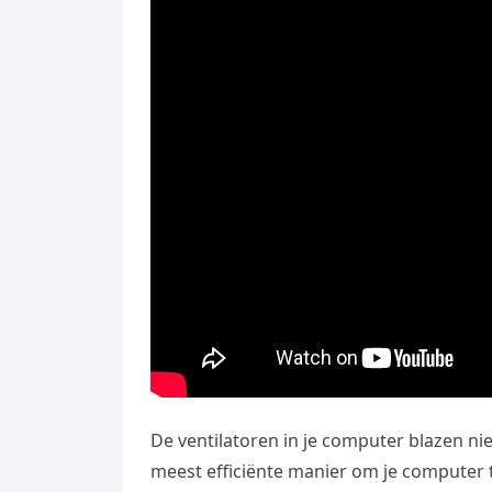
De ventilatoren in je computer blazen nie
meest efficiënte manier om je computer t