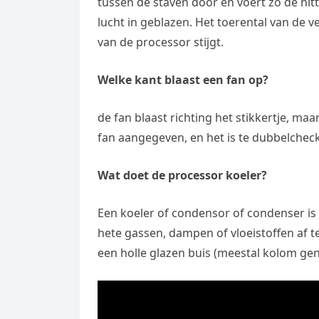
tussen de staven door en voert zo de hitt
e
t
l
e
lucht in geblazen. Het toerental van de
n
s
e
van de processor stijgt.
l
g
A
g
e
e
p
Welke kant blaast een fan op?
r
n
r
p
a
de fan blaast richting het stikkertje, ma
m
fan aangegeven, en het is te dubbelchec
Wat doet de processor koeler?
Een koeler of condensor of condenser i
hete gassen, dampen of vloeistoffen af 
een holle glazen buis (meestal kolom ge