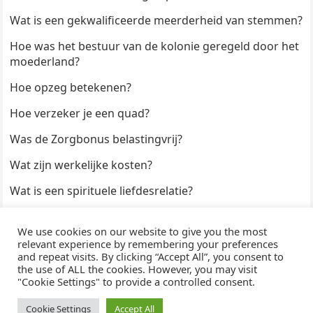
Wat is een gekwalificeerde meerderheid van stemmen?
Hoe was het bestuur van de kolonie geregeld door het
moederland?
Hoe opzeg betekenen?
Hoe verzeker je een quad?
Was de Zorgbonus belastingvrij?
Wat zijn werkelijke kosten?
Wat is een spirituele liefdesrelatie?
Hoe kun je een formulier digitaal ondertekenen?
We use cookies on our website to give you the most
Hoe duur zijn Keukendeurtjes?
relevant experience by remembering your preferences
and repeat visits. By clicking “Accept All”, you consent to
the use of ALL the cookies. However, you may visit
"Cookie Settings" to provide a controlled consent.
© 2026
WijzeAntwoorden
- Thema door
WPEnjoy
· Aangedreven door
WordPress
Cookie Settings
Accept All