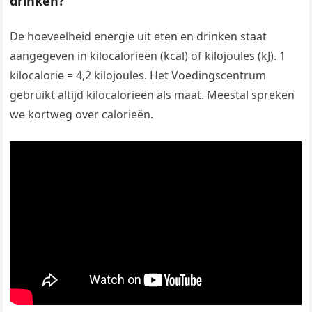
drinken?
De hoeveelheid energie uit eten en drinken staat
aangegeven in kilocalorieën (kcal) of kilojoules (kJ). 1
kilocalorie = 4,2 kilojoules. Het Voedingscentrum
gebruikt altijd kilocalorieën als maat. Meestal spreken
we kortweg over calorieën.