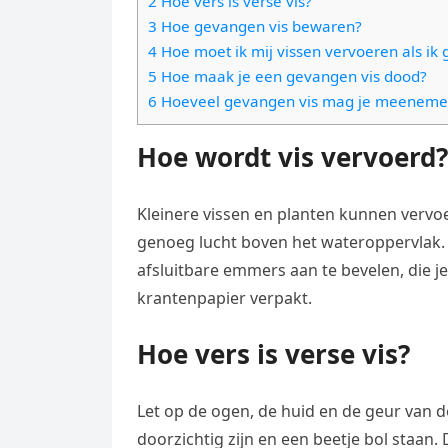
2 Hoe vers is verse vis?
e
t
l
3 Hoe gevangen vis bewaren?
e
n
s
4 Hoe moet ik mij vissen vervoeren als ik
e
l
g
5 Hoe maak je een gevangen vis dood?
A
g
e
e
6 Hoeveel gevangen vis mag je meeneme
p
r
n
r
p
a
Hoe wordt vis vervoerd?
m
Kleinere vissen en planten kunnen vervo
genoeg lucht boven het wateroppervlak. B
afsluitbare emmers aan te bevelen, die j
krantenpapier verpakt.
Hoe vers is verse vis?
Let op de ogen, de huid en de geur van de 
doorzichtig zijn en een beetje bol staan.