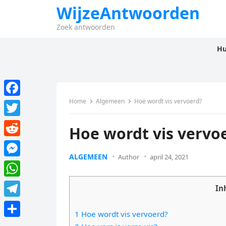
WijzeAntwoorden
Zoek antwoorden
Hu
Home
Algemeen
Hoe wordt vis vervoerd?
F
a
T
Hoe wordt vis vervo
c
w
R
e
i
ALGEMEEN
Author
april 24, 2021
e
M
b
t
d
e
o
W
t
In
d
s
o
h
e
T
i
s
1 Hoe wordt vis vervoerd?
k
a
r
e
t
D