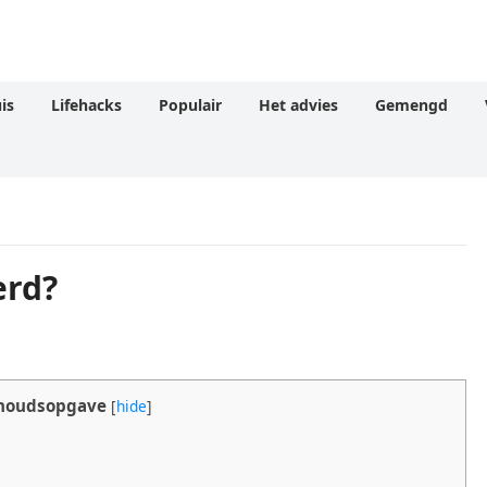
is
Lifehacks
Populair
Het advies
Gemengd
erd?
houdsopgave
[
hide
]