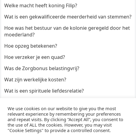
Welke macht heeft koning Filip?
Wat is een gekwalificeerde meerderheid van stemmen?
Hoe was het bestuur van de kolonie geregeld door het
moederland?
Hoe opzeg betekenen?
Hoe verzeker je een quad?
Was de Zorgbonus belastingvrij?
Wat zijn werkelijke kosten?
Wat is een spirituele liefdesrelatie?
Hoe kun je een formulier digitaal ondertekenen?
We use cookies on our website to give you the most
Hoe duur zijn Keukendeurtjes?
relevant experience by remembering your preferences
and repeat visits. By clicking “Accept All”, you consent to
the use of ALL the cookies. However, you may visit
"Cookie Settings" to provide a controlled consent.
© 2026
WijzeAntwoorden
- Thema door
WPEnjoy
· Aangedreven door