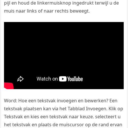
pijl en houd de linkermuisknop ingedrukt terwijl u de
muis naar links of naar rechts beweegt.
Word: Hoe een tekstvak invoegen en bewerken? Een
tekstvak plaatsen kan via het Tabblad Invoegen. Klik op
Tekstvak en kies een tekstvak naar keuze. selecteert u
het tekstvak en plaats de muiscursor op de rand ervan