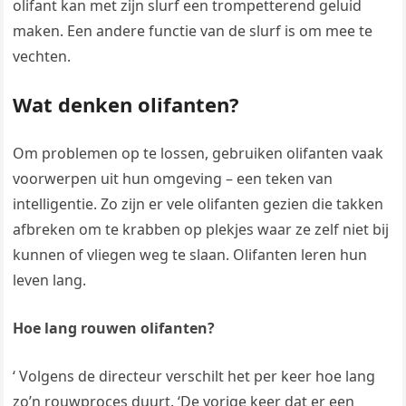
olifant kan met zijn slurf een trompetterend geluid
maken. Een andere functie van de slurf is om mee te
vechten.
Wat denken olifanten?
Om problemen op te lossen, gebruiken olifanten vaak
voorwerpen uit hun omgeving – een teken van
intelligentie. Zo zijn er vele olifanten gezien die takken
afbreken om te krabben op plekjes waar ze zelf niet bij
kunnen of vliegen weg te slaan. Olifanten leren hun
leven lang.
Hoe lang rouwen olifanten?
‘ Volgens de directeur verschilt het per keer hoe lang
zo’n rouwproces duurt. ‘De vorige keer dat er een