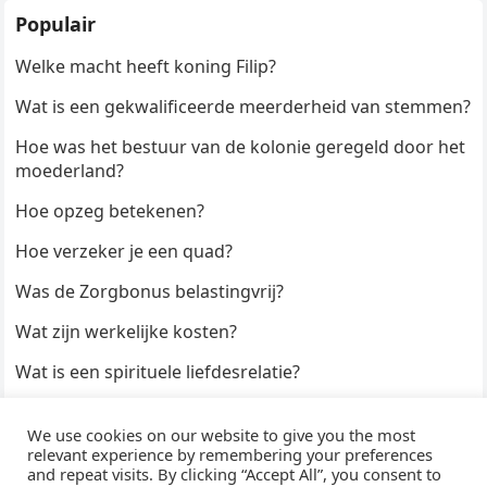
Populair
Welke macht heeft koning Filip?
Wat is een gekwalificeerde meerderheid van stemmen?
Hoe was het bestuur van de kolonie geregeld door het
moederland?
Hoe opzeg betekenen?
Hoe verzeker je een quad?
Was de Zorgbonus belastingvrij?
Wat zijn werkelijke kosten?
Wat is een spirituele liefdesrelatie?
Hoe kun je een formulier digitaal ondertekenen?
We use cookies on our website to give you the most
Hoe duur zijn Keukendeurtjes?
relevant experience by remembering your preferences
and repeat visits. By clicking “Accept All”, you consent to