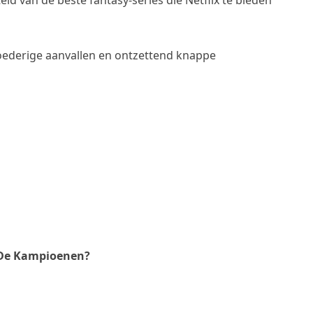
ld van de beste fantasy-series die Netflix te bieden
loederige aanvallen en ontzettend knappe
. De Kampioenen?