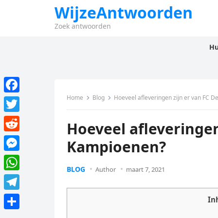
WijzeAntwoorden
Zoek antwoorden
Hu
Home
Blog
Hoeveel afleveringen zijn er van FC 
F
a
T
Hoeveel afleveringen
c
w
R
Kampioenen?
e
i
e
M
b
t
BLOG
d
Author
maart 7, 2021
e
o
W
t
d
s
o
h
e
T
In
i
s
k
a
r
e
t
D