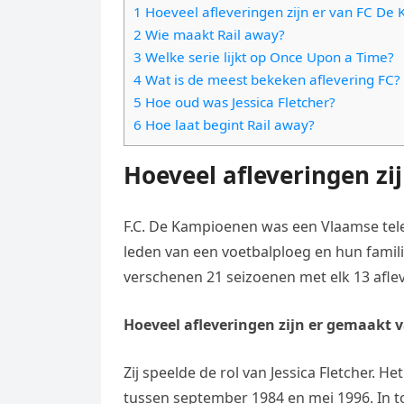
e
t
1 Hoeveel afleveringen zijn er van FC De
l
e
n
2 Wie maakt Rail away?
s
e
l
3 Welke serie lijkt op Once Upon a Time?
g
A
g
4 Wat is de meest bekeken aflevering FC?
e
e
p
5 Hoe oud was Jessica Fletcher?
r
n
r
6 Hoe laat begint Rail away?
p
a
m
Hoeveel afleveringen zi
F.C. De Kampioenen was een Vlaamse tele
leden van een voetbalploeg en hun famili
verschenen 21 seizoenen met elk 13 afleve
Hoeveel afleveringen zijn er gemaakt 
Zij speelde de rol van Jessica Fletcher.
tussen september 1984 en mei 1996. In to