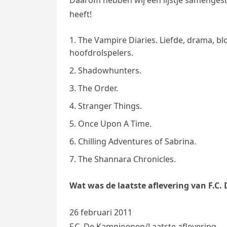
Daarom hebben wij een lijstje samengeste
heeft!
The Vampire Diaries. Liefde, drama, b
hoofdrolspelers.
Shadowhunters.
The Order.
Stranger Things.
Once Upon A Time.
Chilling Adventures of Sabrina.
The Shannara Chronicles.
Wat was de laatste aflevering van F.C
26 februari 2011
F.C. De Kampioenen/Laatste aflevering