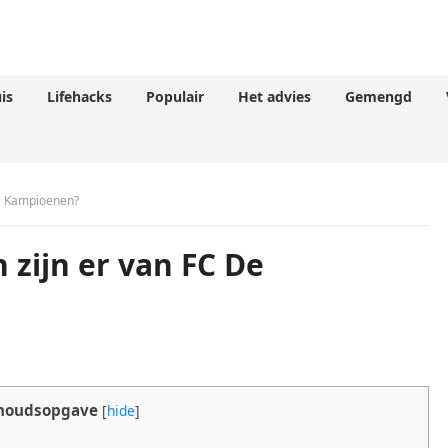
is
Lifehacks
Populair
Het advies
Gemengd
De Kampioenen?
 zijn er van FC De
houdsopgave
[
hide
]