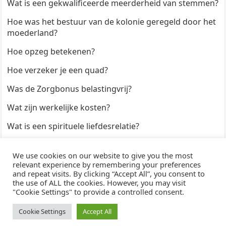
Wat is een gekwalificeerde meerderheid van stemmen?
Hoe was het bestuur van de kolonie geregeld door het
moederland?
Hoe opzeg betekenen?
Hoe verzeker je een quad?
Was de Zorgbonus belastingvrij?
Wat zijn werkelijke kosten?
Wat is een spirituele liefdesrelatie?
Hoe kun je een formulier digitaal ondertekenen?
We use cookies on our website to give you the most
Hoe duur zijn Keukendeurtjes?
relevant experience by remembering your preferences
and repeat visits. By clicking “Accept All”, you consent to
the use of ALL the cookies. However, you may visit
"Cookie Settings" to provide a controlled consent.
© 2026
WijzeAntwoorden
- Thema door
WPEnjoy
· Aangedreven door
WordPress
Cookie Settings
Accept All