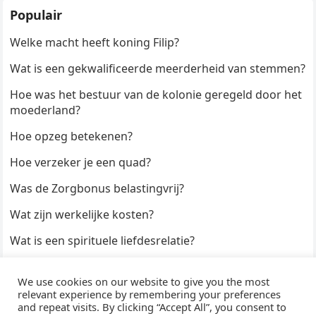
Populair
Welke macht heeft koning Filip?
Wat is een gekwalificeerde meerderheid van stemmen?
Hoe was het bestuur van de kolonie geregeld door het
moederland?
Hoe opzeg betekenen?
Hoe verzeker je een quad?
Was de Zorgbonus belastingvrij?
Wat zijn werkelijke kosten?
Wat is een spirituele liefdesrelatie?
Hoe kun je een formulier digitaal ondertekenen?
We use cookies on our website to give you the most
Hoe duur zijn Keukendeurtjes?
relevant experience by remembering your preferences
and repeat visits. By clicking “Accept All”, you consent to