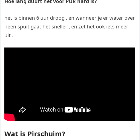
Hoe lang duurt het voor PUR hard is?
het is binnen 6 uur droog , en wanneer je er water over
heen spuit gaat het sneller , en zet het ook iets meer
uit .
Wat is Pirschuim?