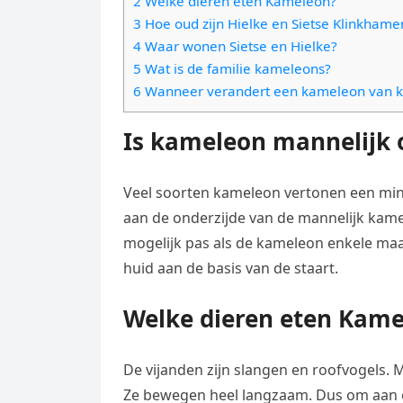
2 Welke dieren eten Kameleon?
e
t
l
3 Hoe oud zijn Hielke en Sietse Klinkhame
e
n
s
4 Waar wonen Sietse en Hielke?
e
l
g
5 Wat is de familie kameleons?
A
g
e
e
6 Wanneer verandert een kameleon van k
p
r
n
r
p
a
Is kameleon mannelijk o
m
Veel soorten kameleon vertonen een minim
aan de onderzijde van de mannelijk kamel
mogelijk pas als de kameleon enkele ma
huid aan de basis van de staart.
Welke dieren eten Kame
De vijanden zijn slangen en roofvogels.
Ze bewegen heel langzaam. Dus om aan 