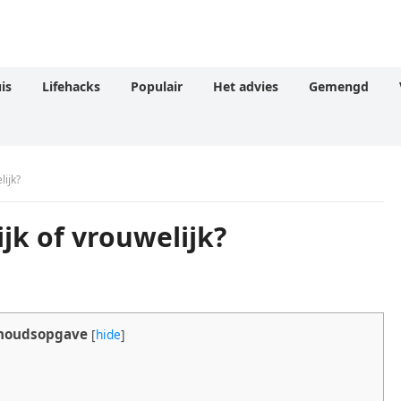
is
Lifehacks
Populair
Het advies
Gemengd
lijk?
jk of vrouwelijk?
houdsopgave
[
hide
]