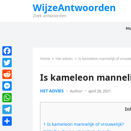
WijzeAntwoorden
Zoek antwoorden
Hu
Home
Het advies
Is kameleon mannelijk of vrouwe
F
a
T
Is kameleon manneli
c
w
R
e
i
HET ADVIES
Author
april 28, 2021
e
M
b
t
d
e
o
W
t
In
d
s
o
h
e
T
i
s
1 Is kameleon mannelijk of vrouwelijk?
k
a
r
e
t
D