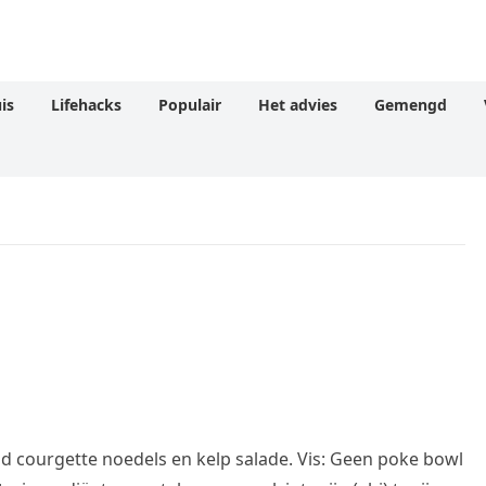
is
Lifehacks
Populair
Het advies
Gemengd
d courgette noedels en kelp salade. Vis: Geen poke bowl