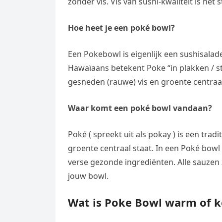
zonder vis. Vis van sushi-kwaliteit is het 
e
t
l
e
n
s
e
Hoe heet je een poké bowl?
l
g
A
g
e
e
Een Pokebowl is eigenlijk een sushisalad
p
r
n
r
Hawaïaans betekent Poke “in plakken / st
p
a
gesneden (rauwe) vis en groente centraal 
m
Waar komt een poké bowl vandaan?
Poké ( spreekt uit als pokay ) is een tradi
groente centraal staat. In een Poké bowl 
verse gezonde ingrediënten. Alle sauzen
jouw bowl.
Wat is Poke Bowl warm of 