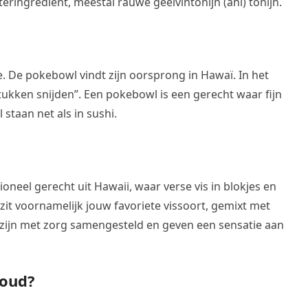
steringrediënt, meestal rauwe geelvintonijn (ahi) tonijn.
e. De pokebowl vindt zijn oorsprong in Hawaï. In het
ukken snijden”. Een pokebowl is een gerecht waar fijn
staan net als in sushi.
tioneel gerecht uit Hawaii, waar verse vis in blokjes en
zit voornamelijk jouw favoriete vissoort, gemixt met
 zijn met zorg samengesteld en geven een sensatie aan
koud?