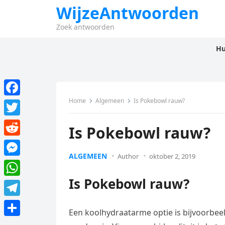
WijzeAntwoorden
Zoek antwoorden
Hu
Home
Algemeen
Is Pokebowl rauw?
F
a
T
Is Pokebowl rauw?
c
w
R
e
i
ALGEMEEN
Author
oktober 2, 2019
e
M
b
t
d
e
Is Pokebowl rauw?
o
W
t
d
s
o
h
e
T
i
s
Een koolhydraatarme optie is bijvoorbeel
k
a
r
e
t
D