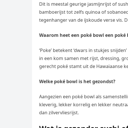
Dit is meestal geurige jasmijnrijst of sushir
bamboerijst tot zelfs quinoa of sobanoed
tegenhanger van de ijskoude verse vis. De
Waarom heet een poké bowl een poké 
‘Poke’ betekent ‘dwars in stukjes snijden’
in een kom samen met rijst, dressing, 
gerecht poké stamt uit de Hawaïaanse k
Welke poké bowl is het gezondst?
Aangezien een poké bowl als samenstelling v
kleverig, lekker korrelig en lekker neutr
dan zilvervliesrijst.