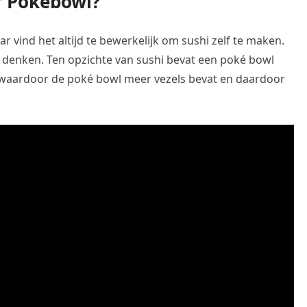
f Pokebowl?
ar vind het altijd te bewerkelijk om sushi zelf te maken.
 denken. Ten opzichte van sushi bevat een poké bowl
waardoor de poké bowl meer vezels bevat en daardoor