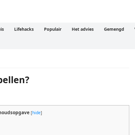
is
Lifehacks
Populair
Het advies
Gemengd
bellen?
houdsopgave
[
hide
]