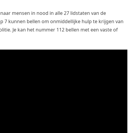
ar mensen in nood in alle 27 lidstaten van de
p 7 kunnen bellen om onmiddellijke hulp te krijgen van
litie. Je kan het nummer 112 bellen met een vaste of