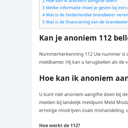
2 Hoe kan ik anoniem aangifte doen?
e
t
l
3 Welke informatie moet je geven bij ee
e
n
s
4 Wat is de Nederlandse brandweer vera
e
l
g
5 Wat is de financiering van de brandweer
A
g
e
e
p
r
Kan je anoniem 112 bel
n
r
p
a
m
Nummerherkenning 112 Uw nummer is du
meldkamer. Hij kan u terugbellen als de
Hoe kan ik anoniem aan
U kunt niet anoniem aangifte doen bij de 
melden bij landelijk meldpunt Meld Misd
ernstige misdrijven zoals mishandeling,
Hoe werkt de 112?