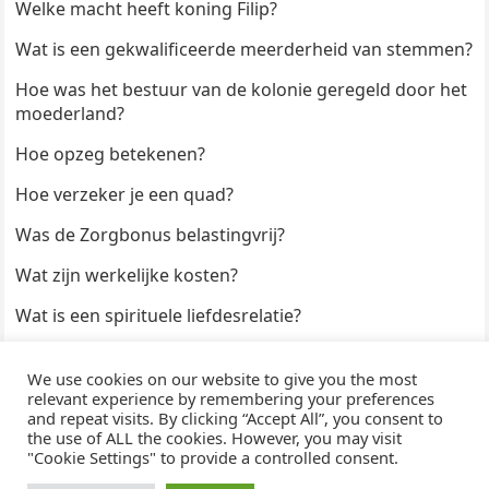
Welke macht heeft koning Filip?
Wat is een gekwalificeerde meerderheid van stemmen?
Hoe was het bestuur van de kolonie geregeld door het
moederland?
Hoe opzeg betekenen?
Hoe verzeker je een quad?
Was de Zorgbonus belastingvrij?
Wat zijn werkelijke kosten?
Wat is een spirituele liefdesrelatie?
Hoe kun je een formulier digitaal ondertekenen?
We use cookies on our website to give you the most
Hoe duur zijn Keukendeurtjes?
relevant experience by remembering your preferences
and repeat visits. By clicking “Accept All”, you consent to
the use of ALL the cookies. However, you may visit
"Cookie Settings" to provide a controlled consent.
© 2026
WijzeAntwoorden
- Thema door
WPEnjoy
· Aangedreven door