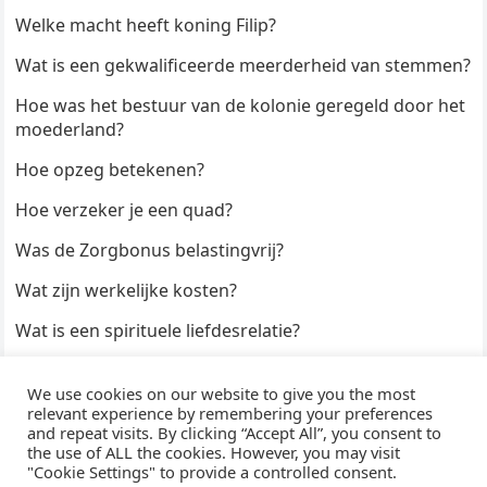
Welke macht heeft koning Filip?
Wat is een gekwalificeerde meerderheid van stemmen?
Hoe was het bestuur van de kolonie geregeld door het
moederland?
Hoe opzeg betekenen?
Hoe verzeker je een quad?
Was de Zorgbonus belastingvrij?
Wat zijn werkelijke kosten?
Wat is een spirituele liefdesrelatie?
Hoe kun je een formulier digitaal ondertekenen?
We use cookies on our website to give you the most
Hoe duur zijn Keukendeurtjes?
relevant experience by remembering your preferences
and repeat visits. By clicking “Accept All”, you consent to
the use of ALL the cookies. However, you may visit
"Cookie Settings" to provide a controlled consent.
© 2026
WijzeAntwoorden
- Thema door
WPEnjoy
· Aangedreven door