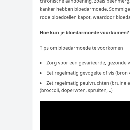
chronische aandoening, zoals beenmerg
e
t
l
e
kanker hebben bloedarmoede. Sommige zi
n
s
e
rode bloedcellen kapot, waardoor bloed
l
g
A
g
e
e
p
Hoe kun je bloedarmoede voorkomen?
r
n
r
p
a
Tips om bloedarmoede te voorkomen
m
Zorg voor een gevarieerde, gezonde 
Eet regelmatig gevogelte of vis (bron v
Zet regelmatig peulvruchten (bruine 
(broccoli, doperwten, spruiten, ..)