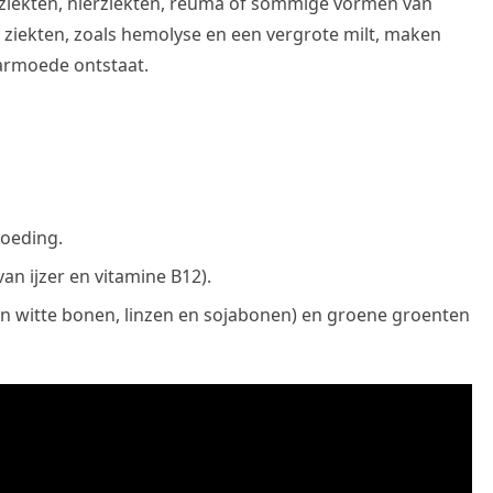
ziekten, nierziekten, reuma of sommige vormen van
ekten, zoals hemolyse en een vergrote milt, maken
armoede ontstaat.
voeding.
an ijzer en vitamine B12).
en witte bonen, linzen en sojabonen) en groene groenten