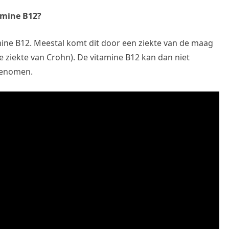
amine B12?
ine B12. Meestal komt dit door een ziekte van de maag
de ziekte van Crohn). De vitamine B12 kan dan niet
genomen.