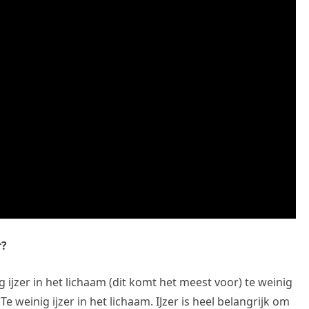
r?
jzer in het lichaam (dit komt het meest voor) te weinig
Te weinig ijzer in het lichaam. IJzer is heel belangrijk om