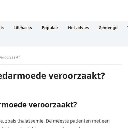
is
Lifehacks
Populair
Het advies
Gemengd
eroorzaakt?
edarmoede veroorzaakt?
rmoede veroorzaakt?
de, zoals thalassemie. De meeste patiënten met een