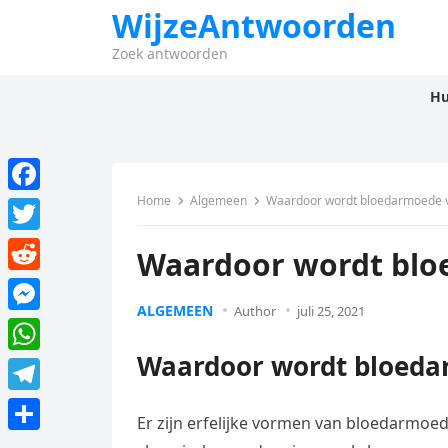
WijzeAntwoorden
Zoek antwoorden
Hu
Home
Algemeen
Waardoor wordt bloedarmoede v
F
a
T
Waardoor wordt blo
c
w
R
e
i
ALGEMEEN
Author
juli 25, 2021
e
M
b
t
d
e
Waardoor wordt bloeda
o
W
t
d
s
o
h
e
T
i
s
Er zijn erfelijke vormen van bloedarmoe
k
a
r
e
t
D