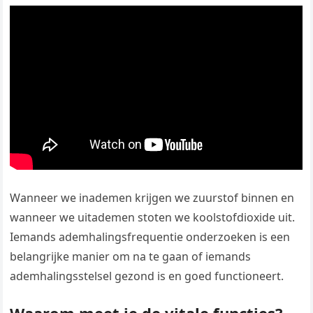
Wanneer we inademen krijgen we zuurstof binnen en
wanneer we uitademen stoten we koolstofdioxide uit.
Iemands ademhalingsfrequentie onderzoeken is een
belangrijke manier om na te gaan of iemands
ademhalingsstelsel gezond is en goed functioneert.