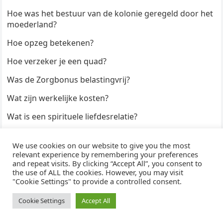
Hoe was het bestuur van de kolonie geregeld door het
moederland?
Hoe opzeg betekenen?
Hoe verzeker je een quad?
Was de Zorgbonus belastingvrij?
Wat zijn werkelijke kosten?
Wat is een spirituele liefdesrelatie?
Hoe kun je een formulier digitaal ondertekenen?
We use cookies on our website to give you the most
Hoe duur zijn Keukendeurtjes?
relevant experience by remembering your preferences
and repeat visits. By clicking “Accept All”, you consent to
the use of ALL the cookies. However, you may visit
"Cookie Settings" to provide a controlled consent.
© 2026
WijzeAntwoorden
- Thema door
WPEnjoy
· Aangedreven door
WordPress
Cookie Settings
Accept All