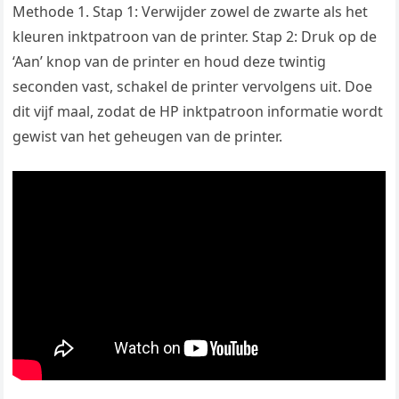
Methode 1. Stap 1: Verwijder zowel de zwarte als het
kleuren inktpatroon van de printer. Stap 2: Druk op de
‘Aan’ knop van de printer en houd deze twintig
seconden vast, schakel de printer vervolgens uit. Doe
dit vijf maal, zodat de HP inktpatroon informatie wordt
gewist van het geheugen van de printer.