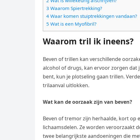
2 Wat is willekeurig afschrijven?
e
t
l
3 Waarom Spiertrekking?
e
n
s
4 Waar komen stuiptrekkingen vandaan?
e
l
g
5 Wat is een Myofibril?
A
g
e
e
p
r
Waarom tril ik ineens?
n
r
p
a
m
Beven of trillen kan verschillende oorza
alcohol of drugs, kan ervoor zorgen dat 
bent, kun je plotseling gaan trillen. V
trilaanval uitlokken.
Wat kan de oorzaak zijn van beven?
Beven of tremor zijn herhaalde, kort o
lichaamsdelen. Ze worden veroorzaakt d
twee belangrijkste aandoeningen die met