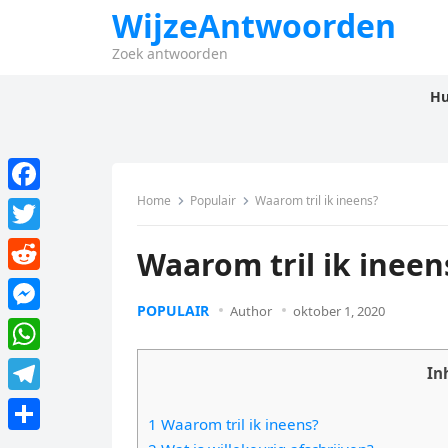
WijzeAntwoorden
Zoek antwoorden
Hu
Home
Populair
Waarom tril ik ineens?
F
a
T
Waarom tril ik ineen
c
w
R
e
i
POPULAIR
Author
oktober 1, 2020
e
M
b
t
d
e
o
W
t
In
d
s
o
h
e
T
i
s
1 Waarom tril ik ineens?
k
a
r
e
t
D