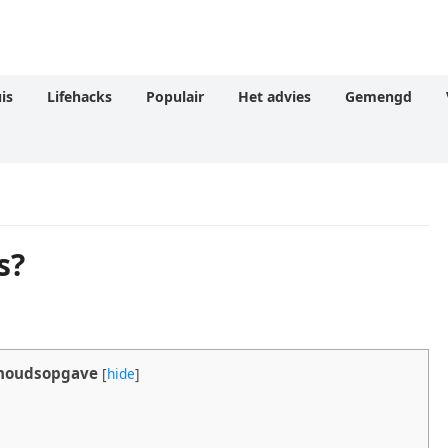
is
Lifehacks
Populair
Het advies
Gemengd
s?
houdsopgave
[
hide
]