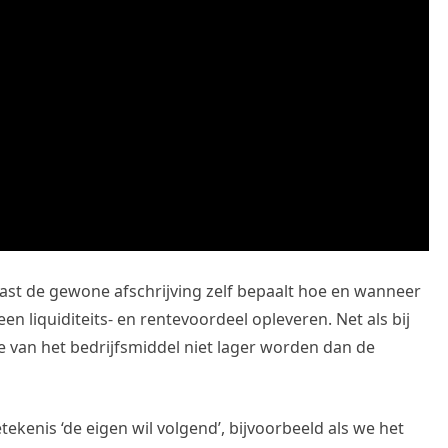
aast de gewone afschrijving zelf bepaalt hoe en wanneer
een liquiditeits- en rentevoordeel opleveren. Net als bij
 van het bedrijfsmiddel niet lager worden dan de
ekenis ‘de eigen wil volgend’, bijvoorbeeld als we het