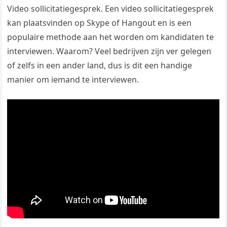
Video sollicitatiegesprek. Een video sollicitatiegesprek
kan plaatsvinden op Skype of Hangout en is een
populaire methode aan het worden om kandidaten te
interviewen. Waarom? Veel bedrijven zijn ver gelegen
of zelfs in een ander land, dus is dit een handige
manier om iemand te interviewen.