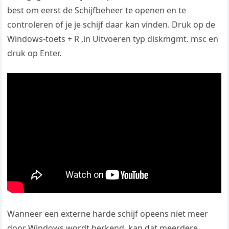
best om eerst de Schijfbeheer te openen en te
controleren of je je schijf daar kan vinden. Druk op de
Windows-toets + R ,in Uitvoeren typ diskmgmt. msc en
druk op Enter.
Wanneer een externe harde schijf opeens niet meer
door Windows wordt herkend, kan dat meerdere