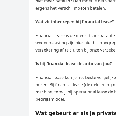
niet meer betalen? Dan moet je het voertu
e
t
l
e
ergens het verschil moeten betalen.
n
s
e
l
g
A
Wat zit inbegrepen bij financial lease?
g
e
e
p
r
n
r
Financial Lease is de meest transparant
p
a
wegenbelasting zijn hier niet bij inbegr
m
verzekering af te sluiten bij onze verzek
Is bij financial lease de auto van jou?
Financial lease kun je het beste vergelijk
huren. Bij financial lease (de geldlening
machine, terwijl bij operational lease de
bedrijfsmiddel.
Wat gebeurt er als je privat