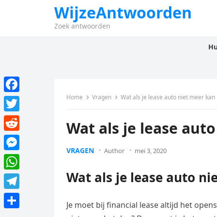
WijzeAntwoorden
Zoek antwoorden
Hu
Home
Vragen
Wat als je lease auto niet meer kan
F
a
T
Wat als je lease aut
c
w
R
e
i
VRAGEN
Author
mei 3, 2020
e
M
b
t
d
e
Wat als je lease auto n
o
W
t
d
s
o
h
e
T
i
s
Je moet bij financial lease altijd het ope
k
a
r
e
t
D