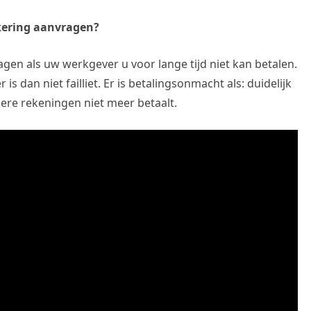
kering aanvragen?
agen als uw werkgever u voor lange tijd niet kan betalen.
 dan niet failliet. Er is betalingsonmacht als: duidelijk
ere rekeningen niet meer betaalt.