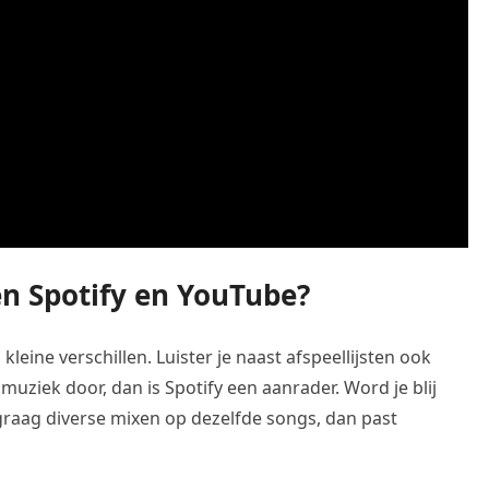
en Spotify en YouTube?
eine verschillen. Luister je naast afspeellijsten ook
muziek door, dan is Spotify een aanrader. Word je blij
graag diverse mixen op dezelfde songs, dan past