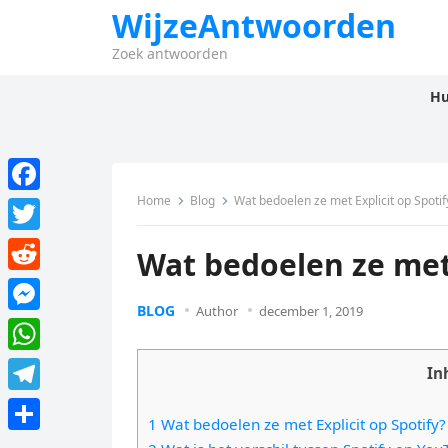
WijzeAntwoorden
Zoek antwoorden
Hu
Home
Blog
Wat bedoelen ze met Explicit op Spotif
F
a
T
Wat bedoelen ze met 
c
w
R
e
i
BLOG
Author
december 1, 2019
e
M
b
t
d
e
o
W
t
In
d
s
o
h
e
T
i
s
1 Wat bedoelen ze met Explicit op Spotify?
k
a
r
e
t
D