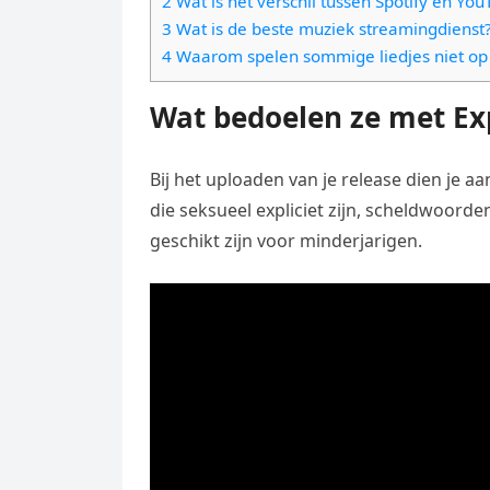
2 Wat is het verschil tussen Spotify en Yo
e
t
l
3 Wat is de beste muziek streamingdienst
e
n
s
4 Waarom spelen sommige liedjes niet op 
e
l
g
A
g
e
Wat bedoelen ze met Exp
e
p
r
n
r
p
a
Bij het uploaden van je release dien je aan
m
die seksueel expliciet zijn, scheldwoord
geschikt zijn voor minderjarigen.