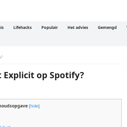
is
Lifehacks
Populair
Het advies
Gemengd
y?
Explicit op Spotify?
houdsopgave
[
hide
]