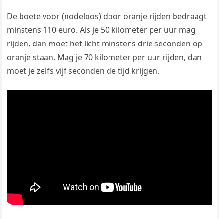
De boete voor (nodeloos) door oranje rijden bedraagt
minstens 110 euro. Als je 50 kilometer per uur mag
rijden, dan moet het licht minstens drie seconden op
oranje staan. Mag je 70 kilometer per uur rijden, dan
moet je zelfs vijf seconden de tijd krijgen.