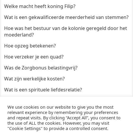
Welke macht heeft koning Filip?
Wat is een gekwalificeerde meerderheid van stemmen?
Hoe was het bestuur van de kolonie geregeld door het
moederland?
Hoe opzeg betekenen?
Hoe verzeker je een quad?
Was de Zorgbonus belastingvrij?
Wat zijn werkelijke kosten?
Wat is een spirituele liefdesrelatie?
Hoe kun je een formulier digitaal ondertekenen?
We use cookies on our website to give you the most
Hoe duur zijn Keukendeurtjes?
relevant experience by remembering your preferences
and repeat visits. By clicking “Accept All”, you consent to
the use of ALL the cookies. However, you may visit
"Cookie Settings" to provide a controlled consent.
© 2026
WijzeAntwoorden
- Thema door
WPEnjoy
· Aangedreven door