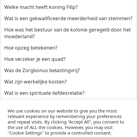
Welke macht heeft koning Filip?
Wat is een gekwalificeerde meerderheid van stemmen?
Hoe was het bestuur van de kolonie geregeld door het
moederland?
Hoe opzeg betekenen?
Hoe verzeker je een quad?
Was de Zorgbonus belastingvrij?
Wat zijn werkelijke kosten?
Wat is een spirituele liefdesrelatie?
Hoe kun je een formulier digitaal ondertekenen?
We use cookies on our website to give you the most
Hoe duur zijn Keukendeurtjes?
relevant experience by remembering your preferences
and repeat visits. By clicking “Accept All”, you consent to
the use of ALL the cookies. However, you may visit
"Cookie Settings" to provide a controlled consent.
© 2026
WijzeAntwoorden
- Thema door
WPEnjoy
· Aangedreven door